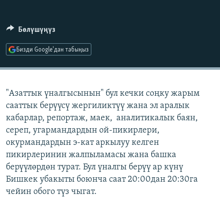
ОНЛАЙН ШЕРИНЕ
ЭЖЕ-СИҢДИЛЕР
АЗАТТЫК+
Бөлүшүңүз
ЫҢГАЙСЫЗ СУРООЛОР
Бизди Google'дан табыңыз
ЭЕ/АРнун бардык сайттары
"Азаттык үналгысынын" бул кечки соңку жарым
сааттык берүүсү жергиликтүү жана эл аралык
кабарлар, репортаж, маек, аналитикалык баян,
сереп, угармандардын ой-пикирлери,
окурмандардын э-кат аркылуу келген
пикирлеринин жалпыламасы жана башка
берүүлөрдөн турат. Бул үналгы берүү ар күнү
Бишкек убакыты боюнча саат 20:00дан 20:30га
чейин обого түз чыгат.