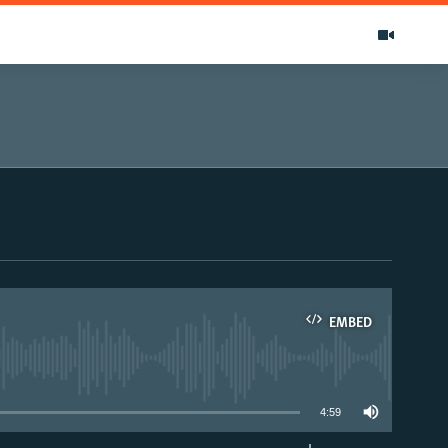
EMBED
able
4:59