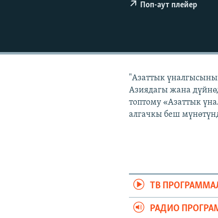
ЭЖЕ-СИҢДИЛЕР
Поп-аут плейер
АЗАТТЫК+
ЫҢГАЙСЫЗ СУРООЛОР
"Азаттык үналгысынын
Азиядагы жана дүйнөд
топтому «Азаттык үна
алгачкы беш мүнөтүнд
ТВ ПРОГРАММА
РАДИО ПРОГРА