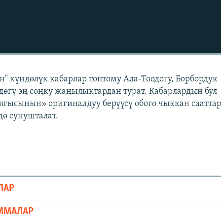
" күндөлүк кабарлар топтому Ала-Тоодогу, Борбордук
өгү эң соңку жаңылыктардан турат. Кабарлардын бул
лгысынын» оригиналдуу берүүсү обого чыккан саатта
ө сунушталат.
ЛАР
ММАЛАР