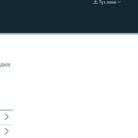
Түз линк
EMBED
рдын