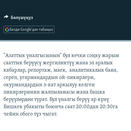
ОНЛАЙН ШЕРИНЕ
ЭЖЕ-СИҢДИЛЕР
АЗАТТЫК+
Бөлүшүңүз
ЫҢГАЙСЫЗ СУРООЛОР
Бизди Google'дан табыңыз
ЭЕ/АРнун бардык сайттары
"Азаттык үналгысынын" бул кечки соңку жарым
сааттык берүүсү жергиликтүү жана эл аралык
кабарлар, репортаж, маек, аналитикалык баян,
сереп, угармандардын ой-пикирлери,
окурмандардын э-кат аркылуу келген
пикирлеринин жалпыламасы жана башка
берүүлөрдөн турат. Бул үналгы берүү ар күнү
Бишкек убакыты боюнча саат 20:00дан 20:30га
чейин обого түз чыгат.