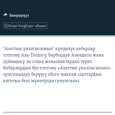
ОНЛАЙН ШЕРИНЕ
ЭЖЕ-СИҢДИЛЕР
АЗАТТЫК+
Бөлүшүңүз
ЫҢГАЙСЫЗ СУРООЛОР
Бизди Google'дан табыңыз
ЭЕ/АРнун бардык сайттары
"Азаттык үналгысынын" күндөлүк кабарлар
топтому Ала-Тоодогу, Борбордук Азиядагы жана
дүйнөдөгү эң соңку жаңылыктардан турат.
Кабарлардын бул топтому «Азаттык үналгысынын»
оригиналдуу берүүсү обого чыккан сааттардын
алгачкы беш мүнөтүндө сунушталат.