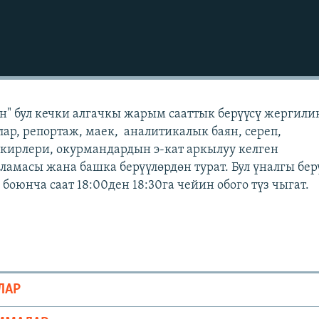
" бул кечки алгачкы жарым сааттык берүүсү жергили
лар, репортаж, маек, аналитикалык баян, сереп,
кирлери, окурмандардын э-кат аркылуу келген
масы жана башка берүүлөрдөн турат. Бул үналгы бер
оюнча саат 18:00ден 18:30га чейин обого түз чыгат.
ЛАР