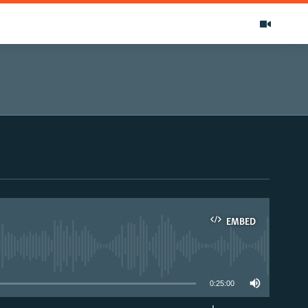
EMBED
able
0:25:00