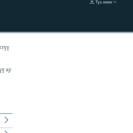
Түз линк
EMBED
ктүү
үү ар