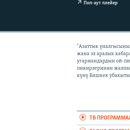
ЭЖЕ-СИҢДИЛЕР
Поп-аут плейер
АЗАТТЫК+
ЫҢГАЙСЫЗ СУРООЛОР
"Азаттык үналгысынын
жана эл аралык кабар
угармандардын ой-пи
пикирлеринин жалпыла
күнү Бишкек убакыты б
ТВ ПРОГРАММА