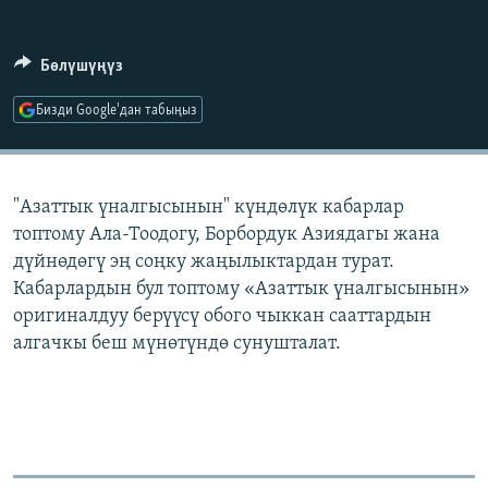
ОНЛАЙН ШЕРИНЕ
ЭЖЕ-СИҢДИЛЕР
АЗАТТЫК+
Бөлүшүңүз
ЫҢГАЙСЫЗ СУРООЛОР
Бизди Google'дан табыңыз
ЭЕ/АРнун бардык сайттары
"Азаттык үналгысынын" күндөлүк кабарлар
топтому Ала-Тоодогу, Борбордук Азиядагы жана
дүйнөдөгү эң соңку жаңылыктардан турат.
Кабарлардын бул топтому «Азаттык үналгысынын»
оригиналдуу берүүсү обого чыккан сааттардын
алгачкы беш мүнөтүндө сунушталат.