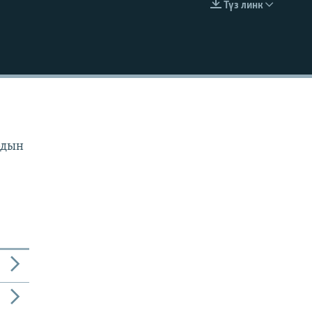
Түз линк
EMBED
рдын