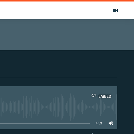
EMBED
able
4:59