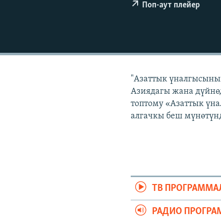
ЭЖЕ-СИҢДИЛЕР
Поп-аут плейер
АЗАТТЫК+
ЫҢГАЙСЫЗ СУРООЛОР
"Азаттык үналгысынын
Азиядагы жана дүйнөд
топтому «Азаттык үна
алгачкы беш мүнөтүнд
ТВ ПРОГРАММА
РАДИО ПРОГРА