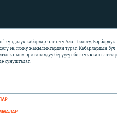
" күндөлүк кабарлар топтому Ала-Тоодогу, Борбордук
өгү эң соңку жаңылыктардан турат. Кабарлардын бул
лгысынын» оригиналдуу берүүсү обого чыккан саатта
ө сунушталат.
ЛАР
ММАЛАР