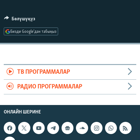
ОНЛАЙН ШЕРИНЕ
ЭЖЕ-СИҢДИЛЕР
АЗАТТЫК+
Бөлүшүңүз
ЫҢГАЙСЫЗ СУРООЛОР
Бизди Google'дан табыңыз
ЭЕ/АРнун бардык сайттары
ТВ ПРОГРАММАЛАР
РАДИО ПРОГРАММАЛАР
ОНЛАЙН ШЕРИНЕ