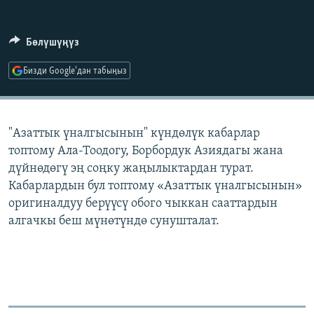
ОНЛАЙН ШЕРИНЕ
ЭЖЕ-СИҢДИЛЕР
АЗАТТЫК+
Бөлүшүңүз
ЫҢГАЙСЫЗ СУРООЛОР
Бизди Google'дан табыңыз
ЭЕ/АРнун бардык сайттары
"Азаттык үналгысынын" күндөлүк кабарлар
топтому Ала-Тоодогу, Борбордук Азиядагы жана
дүйнөдөгү эң соңку жаңылыктардан турат.
Кабарлардын бул топтому «Азаттык үналгысынын»
оригиналдуу берүүсү обого чыккан сааттардын
алгачкы беш мүнөтүндө сунушталат.