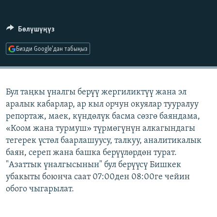
ОНЛАЙН ШЕРИНЕ
ЭЖЕ-СИҢДИЛЕР
АЗАТТЫК+
Бөлүшүңүз
ЫҢГАЙСЫЗ СУРООЛОР
Бизди Google'дан табыңыз
ЭЕ/АРнун бардык сайттары
Бул таңкы үналгы берүү жергиликтүү жана эл
аралык кабарлар, ар кыл орчун окуялар тууралуу
репортаж, маек, күндөлүк басма сөзгө баяндама,
«Коом жана турмуш» түрмөгүнүн алкагындагы
тегерек үстөл баарлашуусу, талкуу, аналитикалык
баян, сереп жана башка берүүлөрдөн турат.
"Азаттык үналгысынын" бул берүүсү Бишкек
убакыты боюнча саат 07:00ден 08:00ге чейин
обого чыгарылат.