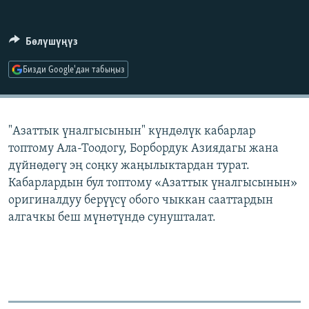
ОНЛАЙН ШЕРИНЕ
ЭЖЕ-СИҢДИЛЕР
АЗАТТЫК+
Бөлүшүңүз
ЫҢГАЙСЫЗ СУРООЛОР
Бизди Google'дан табыңыз
ЭЕ/АРнун бардык сайттары
"Азаттык үналгысынын" күндөлүк кабарлар
топтому Ала-Тоодогу, Борбордук Азиядагы жана
дүйнөдөгү эң соңку жаңылыктардан турат.
Кабарлардын бул топтому «Азаттык үналгысынын»
оригиналдуу берүүсү обого чыккан сааттардын
алгачкы беш мүнөтүндө сунушталат.