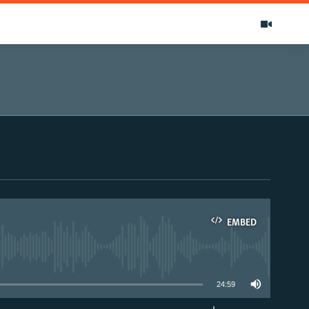
EMBED
able
24:59