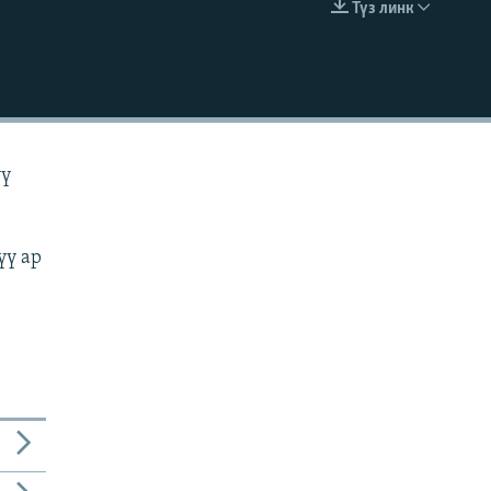
Түз линк
EMBED
үү
үү ар