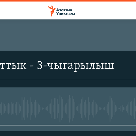
аттык - 3-чыгарылыш
No media source currently avail