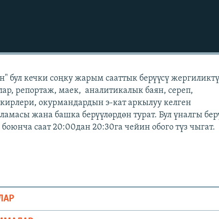
" бул кечки соңку жарым сааттык берүүсү жергиликт
лар, репортаж, маек, аналитикалык баян, сереп,
кирлери, окурмандардын э-кат аркылуу келген
масы жана башка берүүлөрдөн турат. Бул үналгы бер
боюнча саат 20:00дан 20:30га чейин обого түз чыгат.
ЛАР