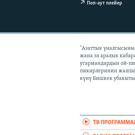
ЭЖЕ-СИҢДИЛЕР
Поп-аут плейер
АЗАТТЫК+
ЫҢГАЙСЫЗ СУРООЛОР
"Азаттык үналгысынын
жана эл аралык кабар
угармандардын ой-пи
пикирлеринин жалпыла
күнү Бишкек убакыты 
ТВ ПРОГРАММА