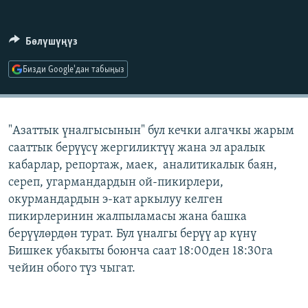
ОНЛАЙН ШЕРИНЕ
ЭЖЕ-СИҢДИЛЕР
АЗАТТЫК+
Бөлүшүңүз
ЫҢГАЙСЫЗ СУРООЛОР
Бизди Google'дан табыңыз
ЭЕ/АРнун бардык сайттары
"Азаттык үналгысынын" бул кечки алгачкы жарым
сааттык берүүсү жергиликтүү жана эл аралык
кабарлар, репортаж, маек, аналитикалык баян,
сереп, угармандардын ой-пикирлери,
окурмандардын э-кат аркылуу келген
пикирлеринин жалпыламасы жана башка
берүүлөрдөн турат. Бул үналгы берүү ар күнү
Бишкек убакыты боюнча саат 18:00ден 18:30га
чейин обого түз чыгат.