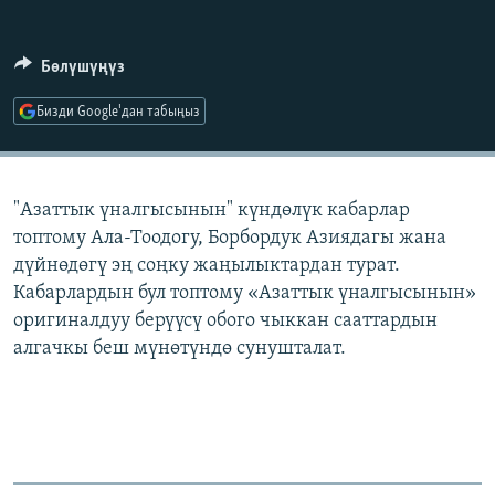
ОНЛАЙН ШЕРИНЕ
ЭЖЕ-СИҢДИЛЕР
АЗАТТЫК+
Бөлүшүңүз
ЫҢГАЙСЫЗ СУРООЛОР
Бизди Google'дан табыңыз
ЭЕ/АРнун бардык сайттары
"Азаттык үналгысынын" күндөлүк кабарлар
топтому Ала-Тоодогу, Борбордук Азиядагы жана
дүйнөдөгү эң соңку жаңылыктардан турат.
Кабарлардын бул топтому «Азаттык үналгысынын»
оригиналдуу берүүсү обого чыккан сааттардын
алгачкы беш мүнөтүндө сунушталат.