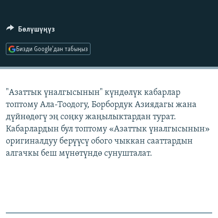
ОНЛАЙН ШЕРИНЕ
ЭЖЕ-СИҢДИЛЕР
АЗАТТЫК+
Бөлүшүңүз
ЫҢГАЙСЫЗ СУРООЛОР
Бизди Google'дан табыңыз
ЭЕ/АРнун бардык сайттары
"Азаттык үналгысынын" күндөлүк кабарлар
топтому Ала-Тоодогу, Борбордук Азиядагы жана
дүйнөдөгү эң соңку жаңылыктардан турат.
Кабарлардын бул топтому «Азаттык үналгысынын»
оригиналдуу берүүсү обого чыккан сааттардын
алгачкы беш мүнөтүндө сунушталат.