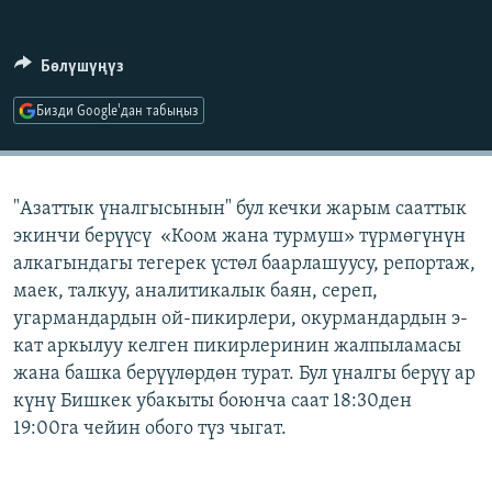
ОНЛАЙН ШЕРИНЕ
ЭЖЕ-СИҢДИЛЕР
АЗАТТЫК+
Бөлүшүңүз
ЫҢГАЙСЫЗ СУРООЛОР
Бизди Google'дан табыңыз
ЭЕ/АРнун бардык сайттары
"Азаттык үналгысынын" бул кечки жарым сааттык
экинчи берүүсү «Коом жана турмуш» түрмөгүнүн
алкагындагы тегерек үстөл баарлашуусу, репортаж,
маек, талкуу, аналитикалык баян, сереп,
угармандардын ой-пикирлери, окурмандардын э-
кат аркылуу келген пикирлеринин жалпыламасы
жана башка берүүлөрдөн турат. Бул үналгы берүү ар
күнү Бишкек убакыты боюнча саат 18:30ден
19:00га чейин обого түз чыгат.