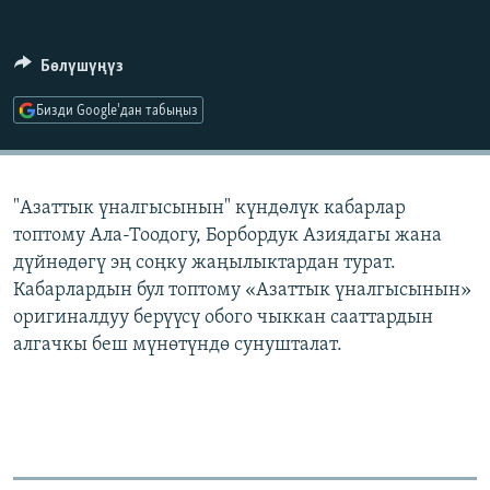
ОНЛАЙН ШЕРИНЕ
ЭЖЕ-СИҢДИЛЕР
АЗАТТЫК+
Бөлүшүңүз
ЫҢГАЙСЫЗ СУРООЛОР
Бизди Google'дан табыңыз
ЭЕ/АРнун бардык сайттары
"Азаттык үналгысынын" күндөлүк кабарлар
топтому Ала-Тоодогу, Борбордук Азиядагы жана
дүйнөдөгү эң соңку жаңылыктардан турат.
Кабарлардын бул топтому «Азаттык үналгысынын»
оригиналдуу берүүсү обого чыккан сааттардын
алгачкы беш мүнөтүндө сунушталат.