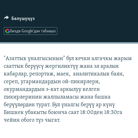
ОНЛАЙН ШЕРИНЕ
ЭЖЕ-СИҢДИЛЕР
АЗАТТЫК+
Бөлүшүңүз
ЫҢГАЙСЫЗ СУРООЛОР
Бизди Google'дан табыңыз
ЭЕ/АРнун бардык сайттары
"Азаттык үналгысынын" бул кечки алгачкы жарым
сааттык берүүсү жергиликтүү жана эл аралык
кабарлар, репортаж, маек, аналитикалык баян,
сереп, угармандардын ой-пикирлери,
окурмандардын э-кат аркылуу келген
пикирлеринин жалпыламасы жана башка
берүүлөрдөн турат. Бул үналгы берүү ар күнү
Бишкек убакыты боюнча саат 18:00ден 18:30га
чейин обого түз чыгат.