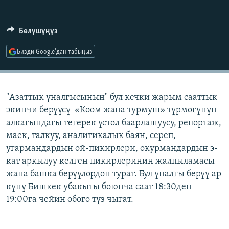
ОНЛАЙН ШЕРИНЕ
ЭЖЕ-СИҢДИЛЕР
АЗАТТЫК+
Бөлүшүңүз
ЫҢГАЙСЫЗ СУРООЛОР
Бизди Google'дан табыңыз
ЭЕ/АРнун бардык сайттары
"Азаттык үналгысынын" бул кечки жарым сааттык
экинчи берүүсү «Коом жана турмуш» түрмөгүнүн
алкагындагы тегерек үстөл баарлашуусу, репортаж,
маек, талкуу, аналитикалык баян, сереп,
угармандардын ой-пикирлери, окурмандардын э-
кат аркылуу келген пикирлеринин жалпыламасы
жана башка берүүлөрдөн турат. Бул үналгы берүү ар
күнү Бишкек убакыты боюнча саат 18:30ден
19:00га чейин обого түз чыгат.