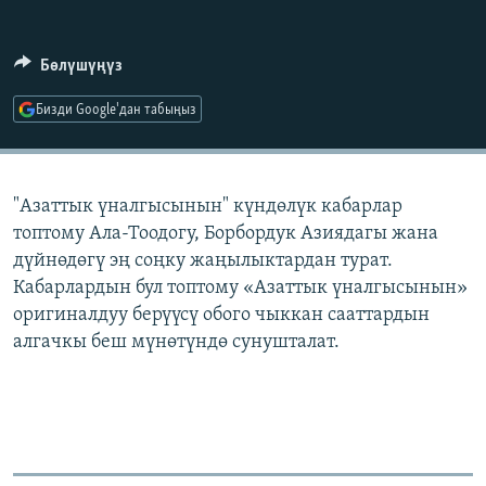
ОНЛАЙН ШЕРИНЕ
ЭЖЕ-СИҢДИЛЕР
АЗАТТЫК+
Бөлүшүңүз
ЫҢГАЙСЫЗ СУРООЛОР
Бизди Google'дан табыңыз
ЭЕ/АРнун бардык сайттары
"Азаттык үналгысынын" күндөлүк кабарлар
топтому Ала-Тоодогу, Борбордук Азиядагы жана
дүйнөдөгү эң соңку жаңылыктардан турат.
Кабарлардын бул топтому «Азаттык үналгысынын»
оригиналдуу берүүсү обого чыккан сааттардын
алгачкы беш мүнөтүндө сунушталат.