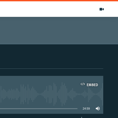
EMBED
able
24:59