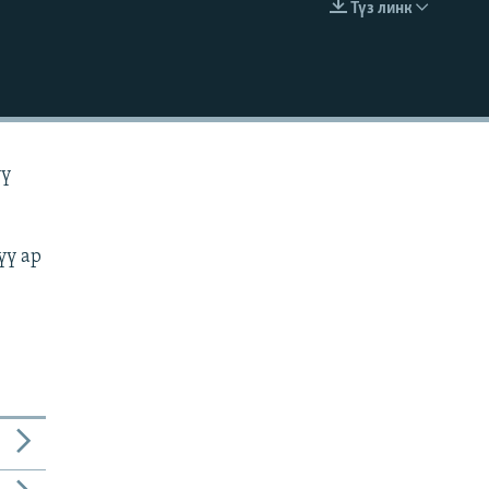
Түз линк
EMBED
үү
үү ар