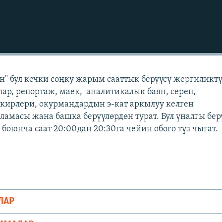
" бул кечки соңку жарым сааттык берүүсү жергиликт
лар, репортаж, маек, аналитикалык баян, сереп,
кирлери, окурмандардын э-кат аркылуу келген
масы жана башка берүүлөрдөн турат. Бул үналгы бер
боюнча саат 20:00дан 20:30га чейин обого түз чыгат.
ЛАР