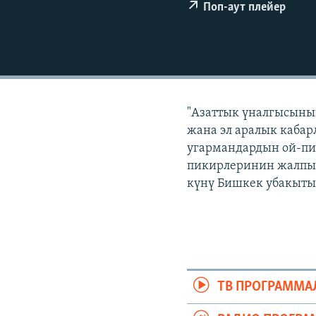
ЭЖЕ-СИҢДИЛЕР
Поп-аут плейер
АЗАТТЫК+
ЫҢГАЙСЫЗ СУРООЛОР
"Азаттык үналгысынын
жана эл аралык кабар
угармандардын ой-пи
пикирлеринин жалпыла
күнү Бишкек убакыты 
ТВ ПРОГРАММА