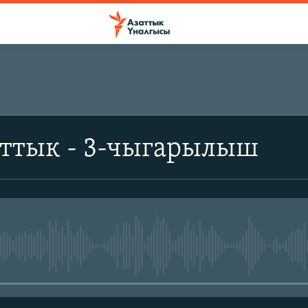
аттык - 3-чыгарылыш
No media source currently avail