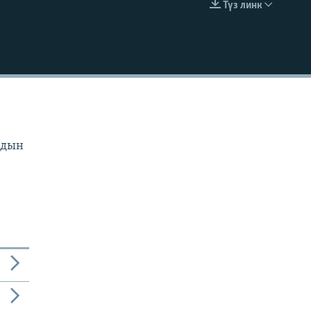
Түз линк
EMBED
рдын