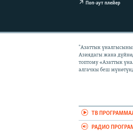
ЭЖЕ-СИҢДИЛЕР
Поп-аут плейер
АЗАТТЫК+
ЫҢГАЙСЫЗ СУРООЛОР
"Азаттык үналгысынын
Азиядагы жана дүйнөд
топтому «Азаттык үна
алгачкы беш мүнөтүнд
ТВ ПРОГРАММА
РАДИО ПРОГРА