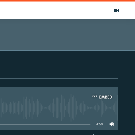
EMBED
able
4:59