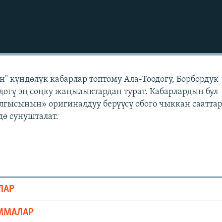
" күндөлүк кабарлар топтому Ала-Тоодогу, Борбордук
өгү эң соңку жаңылыктардан турат. Кабарлардын бул
лгысынын» оригиналдуу берүүсү обого чыккан саатта
ө сунушталат.
ЛАР
ММАЛАР