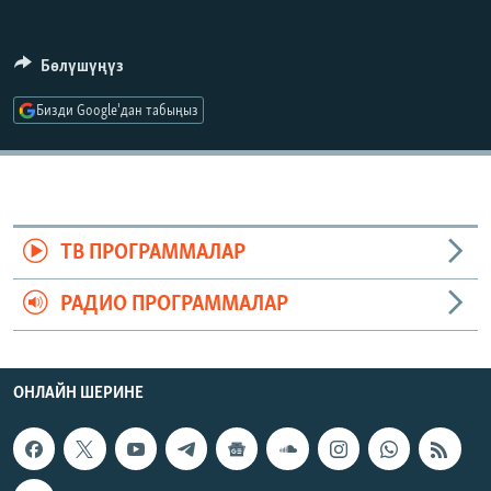
ОНЛАЙН ШЕРИНЕ
ЭЖЕ-СИҢДИЛЕР
АЗАТТЫК+
Бөлүшүңүз
ЫҢГАЙСЫЗ СУРООЛОР
Бизди Google'дан табыңыз
ЭЕ/АРнун бардык сайттары
ТВ ПРОГРАММАЛАР
РАДИО ПРОГРАММАЛАР
ОНЛАЙН ШЕРИНЕ