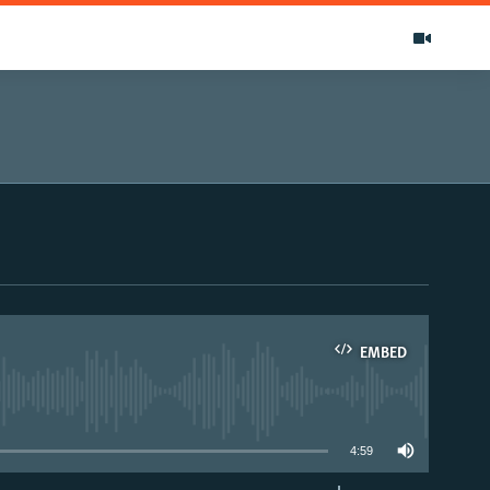
EMBED
able
4:59