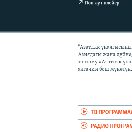
ЭЖЕ-СИҢДИЛЕР
Поп-аут плейер
АЗАТТЫК+
ЫҢГАЙСЫЗ СУРООЛОР
"Азаттык үналгысынын
Азиядагы жана дүйнөд
топтому «Азаттык үна
алгачкы беш мүнөтүнд
ТВ ПРОГРАММА
РАДИО ПРОГРА