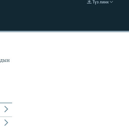
Түз линк
EMBED
рдын