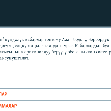
" күндөлүк кабарлар топтому Ала-Тоодогу, Борбордук
өгү эң соңку жаңылыктардан турат. Кабарлардын бул
лгысынын» оригиналдуу берүүсү обого чыккан саатта
ө сунушталат.
ЛАР
ММАЛАР