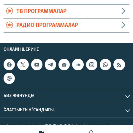
ТВ ПРОГРАММАЛАР
РАДИО ПРОГРАММАЛАР
ОНЛАЙН ШЕРИНЕ
БИЗ ЖӨНҮНДӨ
"АЗАТТЫКТЫН" САНДЫГЫ
Азаттык үналгысы © 2026 RFE/RL, Inc. Бардык укуктар
корголгон.