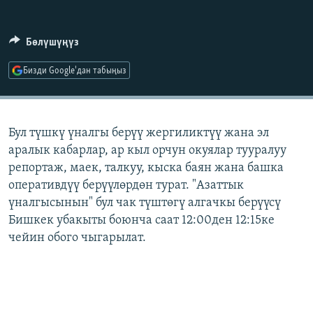
ОНЛАЙН ШЕРИНЕ
ЭЖЕ-СИҢДИЛЕР
АЗАТТЫК+
Бөлүшүңүз
ЫҢГАЙСЫЗ СУРООЛОР
Бизди Google'дан табыңыз
ЭЕ/АРнун бардык сайттары
Бул түшкү үналгы берүү жергиликтүү жана эл
аралык кабарлар, ар кыл орчун окуялар тууралуу
репортаж, маек, талкуу, кыска баян жана башка
оперативдүү берүүлөрдөн турат. "Азаттык
үналгысынын" бул чак түштөгү алгачкы берүүсү
Бишкек убакыты боюнча саат 12:00ден 12:15ке
чейин обого чыгарылат.