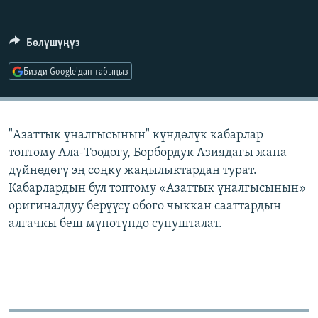
ОНЛАЙН ШЕРИНЕ
ЭЖЕ-СИҢДИЛЕР
АЗАТТЫК+
Бөлүшүңүз
ЫҢГАЙСЫЗ СУРООЛОР
Бизди Google'дан табыңыз
ЭЕ/АРнун бардык сайттары
"Азаттык үналгысынын" күндөлүк кабарлар
топтому Ала-Тоодогу, Борбордук Азиядагы жана
дүйнөдөгү эң соңку жаңылыктардан турат.
Кабарлардын бул топтому «Азаттык үналгысынын»
оригиналдуу берүүсү обого чыккан сааттардын
алгачкы беш мүнөтүндө сунушталат.