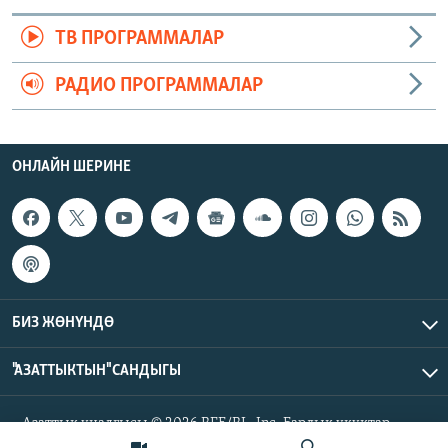
ТВ ПРОГРАММАЛАР
РАДИО ПРОГРАММАЛАР
ОНЛАЙН ШЕРИНЕ
БИЗ ЖӨНҮНДӨ
"АЗАТТЫКТЫН" САНДЫГЫ
Азаттык үналгысы © 2026 RFE/RL, Inc. Бардык укуктар
корголгон.