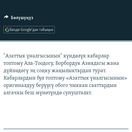
ОНЛАЙН ШЕРИНЕ
ЭЖЕ-СИҢДИЛЕР
АЗАТТЫК+
Бөлүшүңүз
ЫҢГАЙСЫЗ СУРООЛОР
Бизди Google'дан табыңыз
ЭЕ/АРнун бардык сайттары
"Азаттык үналгысынын" күндөлүк кабарлар
топтому Ала-Тоодогу, Борбордук Азиядагы жана
дүйнөдөгү эң соңку жаңылыктардан турат.
Кабарлардын бул топтому «Азаттык үналгысынын»
оригиналдуу берүүсү обого чыккан сааттардын
алгачкы беш мүнөтүндө сунушталат.