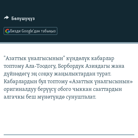
ОНЛАЙН ШЕРИНЕ
ЭЖЕ-СИҢДИЛЕР
АЗАТТЫК+
Бөлүшүңүз
ЫҢГАЙСЫЗ СУРООЛОР
Бизди Google'дан табыңыз
ЭЕ/АРнун бардык сайттары
"Азаттык үналгысынын" күндөлүк кабарлар
топтому Ала-Тоодогу, Борбордук Азиядагы жана
дүйнөдөгү эң соңку жаңылыктардан турат.
Кабарлардын бул топтому «Азаттык үналгысынын»
оригиналдуу берүүсү обого чыккан сааттардын
алгачкы беш мүнөтүндө сунушталат.