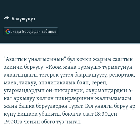
ОНЛАЙН ШЕРИНЕ
ЭЖЕ-СИҢДИЛЕР
АЗАТТЫК+
Бөлүшүңүз
ЫҢГАЙСЫЗ СУРООЛОР
Бизди Google'дан табыңыз
ЭЕ/АРнун бардык сайттары
"Азаттык үналгысынын" бул кечки жарым сааттык
экинчи берүүсү «Коом жана турмуш» түрмөгүнүн
алкагындагы тегерек үстөл баарлашуусу, репортаж,
маек, талкуу, аналитикалык баян, сереп,
угармандардын ой-пикирлери, окурмандардын э-
кат аркылуу келген пикирлеринин жалпыламасы
жана башка берүүлөрдөн турат. Бул үналгы берүү ар
күнү Бишкек убакыты боюнча саат 18:30ден
19:00га чейин обого түз чыгат.