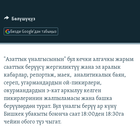
ОНЛАЙН ШЕРИНЕ
ЭЖЕ-СИҢДИЛЕР
АЗАТТЫК+
Бөлүшүңүз
ЫҢГАЙСЫЗ СУРООЛОР
Бизди Google'дан табыңыз
ЭЕ/АРнун бардык сайттары
"Азаттык үналгысынын" бул кечки алгачкы жарым
сааттык берүүсү жергиликтүү жана эл аралык
кабарлар, репортаж, маек, аналитикалык баян,
сереп, угармандардын ой-пикирлери,
окурмандардын э-кат аркылуу келген
пикирлеринин жалпыламасы жана башка
берүүлөрдөн турат. Бул үналгы берүү ар күнү
Бишкек убакыты боюнча саат 18:00ден 18:30га
чейин обого түз чыгат.