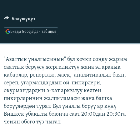
ОНЛАЙН ШЕРИНЕ
ЭЖЕ-СИҢДИЛЕР
АЗАТТЫК+
Бөлүшүңүз
ЫҢГАЙСЫЗ СУРООЛОР
Бизди Google'дан табыңыз
ЭЕ/АРнун бардык сайттары
"Азаттык үналгысынын" бул кечки соңку жарым
сааттык берүүсү жергиликтүү жана эл аралык
кабарлар, репортаж, маек, аналитикалык баян,
сереп, угармандардын ой-пикирлери,
окурмандардын э-кат аркылуу келген
пикирлеринин жалпыламасы жана башка
берүүлөрдөн турат. Бул үналгы берүү ар күнү
Бишкек убакыты боюнча саат 20:00дан 20:30га
чейин обого түз чыгат.