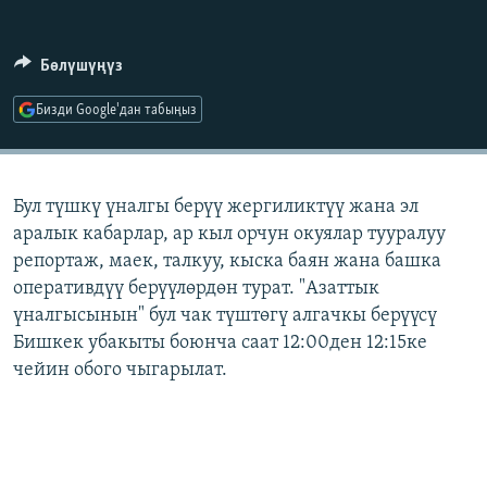
ОНЛАЙН ШЕРИНЕ
ЭЖЕ-СИҢДИЛЕР
АЗАТТЫК+
Бөлүшүңүз
ЫҢГАЙСЫЗ СУРООЛОР
Бизди Google'дан табыңыз
ЭЕ/АРнун бардык сайттары
Бул түшкү үналгы берүү жергиликтүү жана эл
аралык кабарлар, ар кыл орчун окуялар тууралуу
репортаж, маек, талкуу, кыска баян жана башка
оперативдүү берүүлөрдөн турат. "Азаттык
үналгысынын" бул чак түштөгү алгачкы берүүсү
Бишкек убакыты боюнча саат 12:00ден 12:15ке
чейин обого чыгарылат.