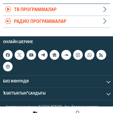
ТВ ПРОГРАММАЛАР
РАДИО ПРОГРАММАЛАР
ОНЛАЙН ШЕРИНЕ
БИЗ ЖӨНҮНДӨ
"АЗАТТЫКТЫН" САНДЫГЫ
Азаттык үналгысы © 2026 RFE/RL, Inc. Бардык укуктар
корголгон.