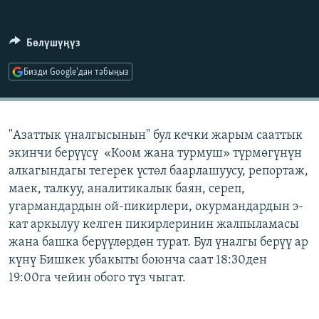
ОНЛАЙН ШЕРИНЕ
ЭЖЕ-СИҢДИЛЕР
АЗАТТЫК+
Бөлүшүңүз
ЫҢГАЙСЫЗ СУРООЛОР
Бизди Google'дан табыңыз
ЭЕ/АРнун бардык сайттары
"Азаттык үналгысынын" бул кечки жарым сааттык
экинчи берүүсү «Коом жана турмуш» түрмөгүнүн
алкагындагы тегерек үстөл баарлашуусу, репортаж,
маек, талкуу, аналитикалык баян, сереп,
угармандардын ой-пикирлери, окурмандардын э-
кат аркылуу келген пикирлеринин жалпыламасы
жана башка берүүлөрдөн турат. Бул үналгы берүү ар
күнү Бишкек убакыты боюнча саат 18:30ден
19:00га чейин обого түз чыгат.