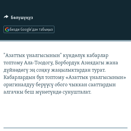
ОНЛАЙН ШЕРИНЕ
ЭЖЕ-СИҢДИЛЕР
АЗАТТЫК+
Бөлүшүңүз
ЫҢГАЙСЫЗ СУРООЛОР
Бизди Google'дан табыңыз
ЭЕ/АРнун бардык сайттары
"Азаттык үналгысынын" күндөлүк кабарлар
топтому Ала-Тоодогу, Борбордук Азиядагы жана
дүйнөдөгү эң соңку жаңылыктардан турат.
Кабарлардын бул топтому «Азаттык үналгысынын»
оригиналдуу берүүсү обого чыккан сааттардын
алгачкы беш мүнөтүндө сунушталат.