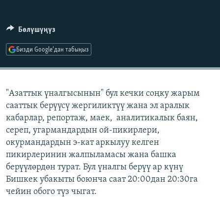
ОНЛАЙН ШЕРИНЕ
ЭЖЕ-СИҢДИЛЕР
АЗАТТЫК+
Бөлүшүңүз
ЫҢГАЙСЫЗ СУРООЛОР
Бизди Google'дан табыңыз
ЭЕ/АРнун бардык сайттары
"Азаттык үналгысынын" бул кечки соңку жарым
сааттык берүүсү жергиликтүү жана эл аралык
кабарлар, репортаж, маек, аналитикалык баян,
сереп, угармандардын ой-пикирлери,
окурмандардын э-кат аркылуу келген
пикирлеринин жалпыламасы жана башка
берүүлөрдөн турат. Бул үналгы берүү ар күнү
Бишкек убакыты боюнча саат 20:00дан 20:30га
чейин обого түз чыгат.