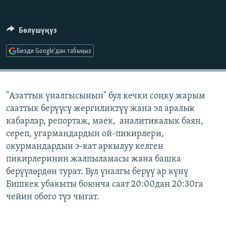
ОНЛАЙН ШЕРИНЕ
ЭЖЕ-СИҢДИЛЕР
АЗАТТЫК+
Бөлүшүңүз
ЫҢГАЙСЫЗ СУРООЛОР
Бизди Google'дан табыңыз
ЭЕ/АРнун бардык сайттары
"Азаттык үналгысынын" бул кечки соңку жарым
сааттык берүүсү жергиликтүү жана эл аралык
кабарлар, репортаж, маек, аналитикалык баян,
сереп, угармандардын ой-пикирлери,
окурмандардын э-кат аркылуу келген
пикирлеринин жалпыламасы жана башка
берүүлөрдөн турат. Бул үналгы берүү ар күнү
Бишкек убакыты боюнча саат 20:00дан 20:30га
чейин обого түз чыгат.