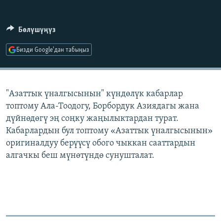
ОНЛАЙН ШЕРИНЕ
ЭЖЕ-СИҢДИЛЕР
АЗАТТЫК+
Бөлүшүңүз
ЫҢГАЙСЫЗ СУРООЛОР
Бизди Google'дан табыңыз
ЭЕ/АРнун бардык сайттары
"Азаттык үналгысынын" күндөлүк кабарлар
топтому Ала-Тоодогу, Борбордук Азиядагы жана
дүйнөдөгү эң соңку жаңылыктардан турат.
Кабарлардын бул топтому «Азаттык үналгысынын»
оригиналдуу берүүсү обого чыккан сааттардын
алгачкы беш мүнөтүндө сунушталат.