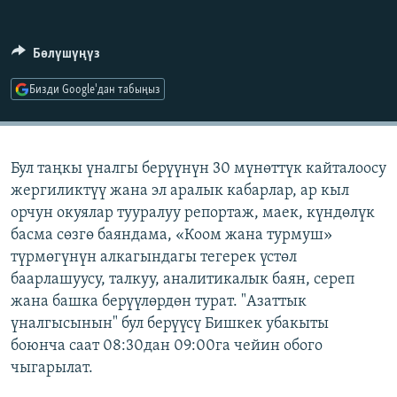
ОНЛАЙН ШЕРИНЕ
ЭЖЕ-СИҢДИЛЕР
АЗАТТЫК+
Бөлүшүңүз
ЫҢГАЙСЫЗ СУРООЛОР
Бизди Google'дан табыңыз
ЭЕ/АРнун бардык сайттары
Бул таңкы үналгы берүүнүн 30 мүнөттүк кайталоосу
жергиликтүү жана эл аралык кабарлар, ар кыл
орчун окуялар тууралуу репортаж, маек, күндөлүк
басма сөзгө баяндама, «Коом жана турмуш»
түрмөгүнүн алкагындагы тегерек үстөл
баарлашуусу, талкуу, аналитикалык баян, сереп
жана башка берүүлөрдөн турат. "Азаттык
үналгысынын" бул берүүсү Бишкек убакыты
боюнча саат 08:30дан 09:00га чейин обого
чыгарылат.