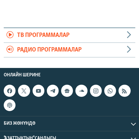
ТВ ПРОГРАММАЛАР
РАДИО ПРОГРАММАЛАР
ОНЛАЙН ШЕРИНЕ
БИЗ ЖӨНҮНДӨ
"АЗАТТЫКТЫН" САНДЫГЫ