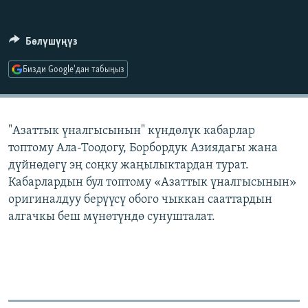
ОНЛАЙН ШЕРИНЕ
ЭЖЕ-СИҢДИЛЕР
АЗАТТЫК+
Бөлүшүңүз
ЫҢГАЙСЫЗ СУРООЛОР
Бизди Google'дан табыңыз
ЭЕ/АРнун бардык сайттары
"Азаттык үналгысынын" күндөлүк кабарлар
топтому Ала-Тоодогу, Борбордук Азиядагы жана
дүйнөдөгү эң соңку жаңылыктардан турат.
Кабарлардын бул топтому «Азаттык үналгысынын»
оригиналдуу берүүсү обого чыккан сааттардын
алгачкы беш мүнөтүндө сунушталат.