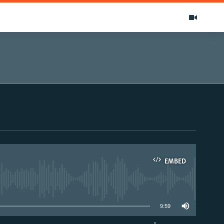
EMBED
able
9:59