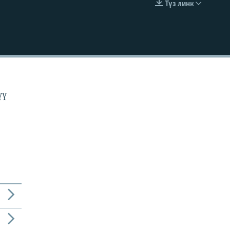
Түз линк
EMBED
н
үү