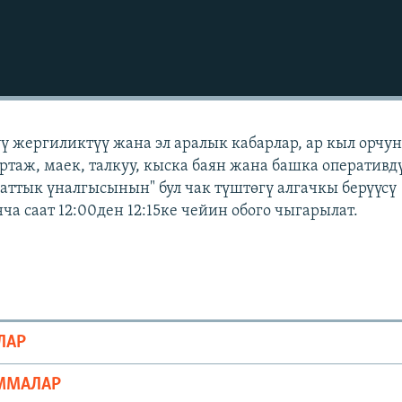
үү жергиликтүү жана эл аралык кабарлар, ар кыл орчу
ортаж, маек, талкуу, кыска баян жана башка оперативд
заттык үналгысынын" бул чак түштөгү алгачкы берүүсү
а саат 12:00ден 12:15ке чейин обого чыгарылат.
ЛАР
ММАЛАР