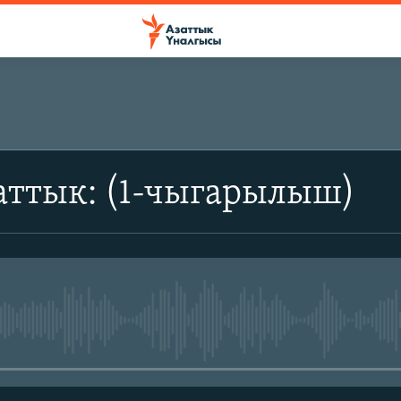
аттык: (1-чыгарылыш)
No media source currently avail