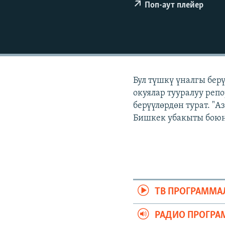
ЭЖЕ-СИҢДИЛЕР
Поп-аут плейер
АЗАТТЫК+
ЫҢГАЙСЫЗ СУРООЛОР
Бул түшкү үналгы бер
окуялар тууралуу реп
берүүлөрдөн турат. "А
Бишкек убакыты боюнч
ТВ ПРОГРАММА
РАДИО ПРОГРА