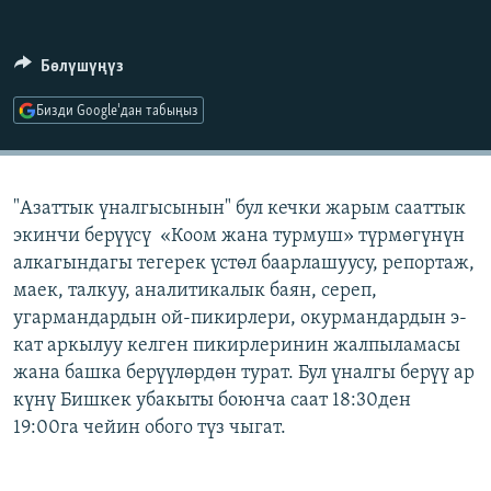
ОНЛАЙН ШЕРИНЕ
ЭЖЕ-СИҢДИЛЕР
АЗАТТЫК+
Бөлүшүңүз
ЫҢГАЙСЫЗ СУРООЛОР
Бизди Google'дан табыңыз
ЭЕ/АРнун бардык сайттары
"Азаттык үналгысынын" бул кечки жарым сааттык
экинчи берүүсү «Коом жана турмуш» түрмөгүнүн
алкагындагы тегерек үстөл баарлашуусу, репортаж,
маек, талкуу, аналитикалык баян, сереп,
угармандардын ой-пикирлери, окурмандардын э-
кат аркылуу келген пикирлеринин жалпыламасы
жана башка берүүлөрдөн турат. Бул үналгы берүү ар
күнү Бишкек убакыты боюнча саат 18:30ден
19:00га чейин обого түз чыгат.