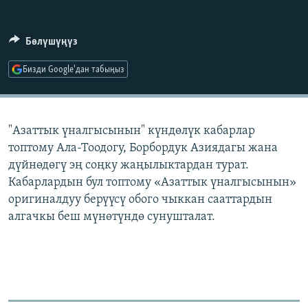
ОНЛАЙН ШЕРИНЕ
ЭЖЕ-СИҢДИЛЕР
АЗАТТЫК+
Бөлүшүңүз
ЫҢГАЙСЫЗ СУРООЛОР
Бизди Google'дан табыңыз
ЭЕ/АРнун бардык сайттары
"Азаттык үналгысынын" күндөлүк кабарлар
топтому Ала-Тоодогу, Борбордук Азиядагы жана
дүйнөдөгү эң соңку жаңылыктардан турат.
Кабарлардын бул топтому «Азаттык үналгысынын»
оригиналдуу берүүсү обого чыккан сааттардын
алгачкы беш мүнөтүндө сунушталат.