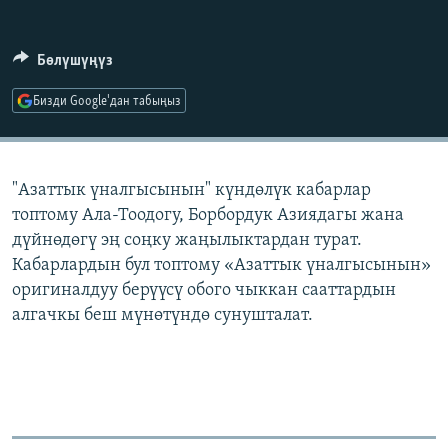
ОНЛАЙН ШЕРИНЕ
ЭЖЕ-СИҢДИЛЕР
АЗАТТЫК+
Бөлүшүңүз
ЫҢГАЙСЫЗ СУРООЛОР
Бизди Google'дан табыңыз
ЭЕ/АРнун бардык сайттары
"Азаттык үналгысынын" күндөлүк кабарлар
топтому Ала-Тоодогу, Борбордук Азиядагы жана
дүйнөдөгү эң соңку жаңылыктардан турат.
Кабарлардын бул топтому «Азаттык үналгысынын»
оригиналдуу берүүсү обого чыккан сааттардын
алгачкы беш мүнөтүндө сунушталат.