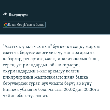
ОНЛАЙН ШЕРИНЕ
ЭЖЕ-СИҢДИЛЕР
АЗАТТЫК+
Бөлүшүңүз
ЫҢГАЙСЫЗ СУРООЛОР
Бизди Google'дан табыңыз
ЭЕ/АРнун бардык сайттары
"Азаттык үналгысынын" бул кечки соңку жарым
сааттык берүүсү жергиликтүү жана эл аралык
кабарлар, репортаж, маек, аналитикалык баян,
сереп, угармандардын ой-пикирлери,
окурмандардын э-кат аркылуу келген
пикирлеринин жалпыламасы жана башка
берүүлөрдөн турат. Бул үналгы берүү ар күнү
Бишкек убакыты боюнча саат 20:00дан 20:30га
чейин обого түз чыгат.