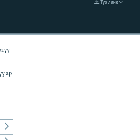
Түз линк
EMBED
ктүү
үү ар