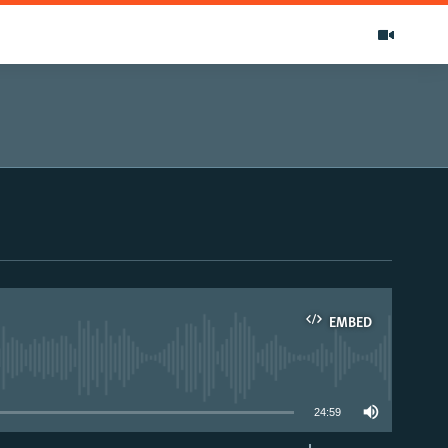
EMBED
able
24:59