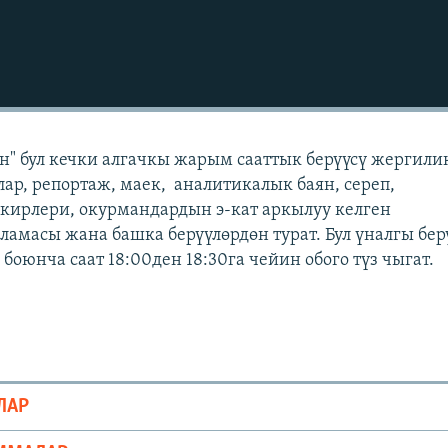
" бул кечки алгачкы жарым сааттык берүүсү жергили
лар, репортаж, маек, аналитикалык баян, сереп,
кирлери, окурмандардын э-кат аркылуу келген
масы жана башка берүүлөрдөн турат. Бул үналгы бер
оюнча саат 18:00ден 18:30га чейин обого түз чыгат.
ЛАР