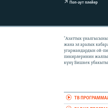
ЭЖЕ-СИҢДИЛЕР
Поп-аут плейер
АЗАТТЫК+
ЫҢГАЙСЫЗ СУРООЛОР
"Азаттык үналгысынын
жана эл аралык кабар
угармандардын ой-пи
пикирлеринин жалпыла
күнү Бишкек убакыты б
ТВ ПРОГРАММА