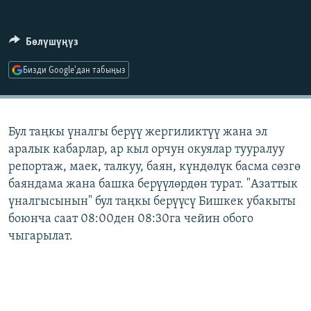
ОНЛАЙН ШЕРИНЕ
ЭЖЕ-СИҢДИЛЕР
АЗАТТЫК+
Бөлүшүңүз
ЫҢГАЙСЫЗ СУРООЛОР
Бизди Google'дан табыңыз
ЭЕ/АРнун бардык сайттары
Бул таңкы үналгы берүү жергиликтүү жана эл
аралык кабарлар, ар кыл орчун окуялар тууралуу
репортаж, маек, талкуу, баян, күндөлүк басма сөзгө
баяндама жана башка берүүлөрдөн турат. "Азаттык
үналгысынын" бул таңкы берүүсү Бишкек убакыты
боюнча саат 08:00ден 08:30га чейин обого
чыгарылат.