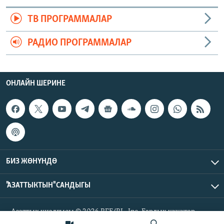
ТВ ПРОГРАММАЛАР
РАДИО ПРОГРАММАЛАР
ОНЛАЙН ШЕРИНЕ
БИЗ ЖӨНҮНДӨ
"АЗАТТЫКТЫН" САНДЫГЫ
Азаттык үналгысы © 2026 RFE/RL, Inc. Бардык укуктар
корголгон.