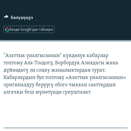
ОНЛАЙН ШЕРИНЕ
ЭЖЕ-СИҢДИЛЕР
АЗАТТЫК+
Бөлүшүңүз
ЫҢГАЙСЫЗ СУРООЛОР
Бизди Google'дан табыңыз
ЭЕ/АРнун бардык сайттары
"Азаттык үналгысынын" күндөлүк кабарлар
топтому Ала-Тоодогу, Борбордук Азиядагы жана
дүйнөдөгү эң соңку жаңылыктардан турат.
Кабарлардын бул топтому «Азаттык үналгысынын»
оригиналдуу берүүсү обого чыккан сааттардын
алгачкы беш мүнөтүндө сунушталат.