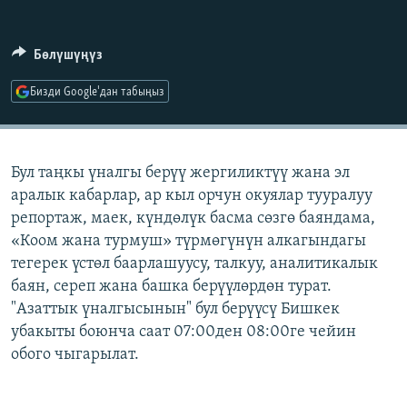
ОНЛАЙН ШЕРИНЕ
ЭЖЕ-СИҢДИЛЕР
АЗАТТЫК+
Бөлүшүңүз
ЫҢГАЙСЫЗ СУРООЛОР
Бизди Google'дан табыңыз
ЭЕ/АРнун бардык сайттары
Бул таңкы үналгы берүү жергиликтүү жана эл
аралык кабарлар, ар кыл орчун окуялар тууралуу
репортаж, маек, күндөлүк басма сөзгө баяндама,
«Коом жана турмуш» түрмөгүнүн алкагындагы
тегерек үстөл баарлашуусу, талкуу, аналитикалык
баян, сереп жана башка берүүлөрдөн турат.
"Азаттык үналгысынын" бул берүүсү Бишкек
убакыты боюнча саат 07:00ден 08:00ге чейин
обого чыгарылат.