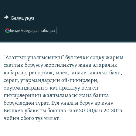
ОНЛАЙН ШЕРИНЕ
ЭЖЕ-СИҢДИЛЕР
АЗАТТЫК+
Бөлүшүңүз
ЫҢГАЙСЫЗ СУРООЛОР
Бизди Google'дан табыңыз
ЭЕ/АРнун бардык сайттары
"Азаттык үналгысынын" бул кечки соңку жарым
сааттык берүүсү жергиликтүү жана эл аралык
кабарлар, репортаж, маек, аналитикалык баян,
сереп, угармандардын ой-пикирлери,
окурмандардын э-кат аркылуу келген
пикирлеринин жалпыламасы жана башка
берүүлөрдөн турат. Бул үналгы берүү ар күнү
Бишкек убакыты боюнча саат 20:00дан 20:30га
чейин обого түз чыгат.